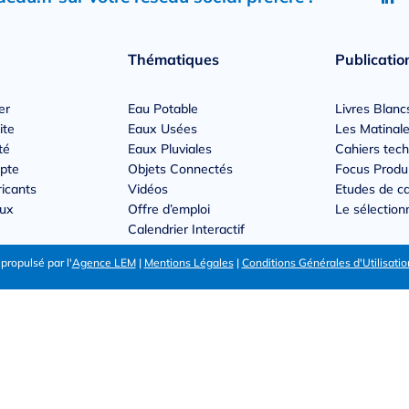
Thématiques
Publicatio
er
Eau Potable
Livres Blanc
ite
Eaux Usées
Les Matinale
té
Eaux Pluviales
Cahiers tec
pte
Objets Connectés
Focus Produ
ricants
Vidéos
Etudes de c
Aux
Offre d’emploi
Le sélectio
Calendrier Interactif
ropulsé par l'
Agence LEM
|
Mentions Légales
|
Conditions Générales d'Utilisatio