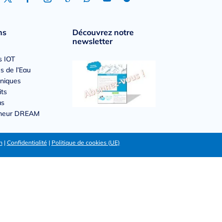
ns
Découvrez notre
newsletter
s IOT
s de l’Eau
hniques
its
as
nneur DREAM
n
|
Confidentialité
|
Politique de cookies (UE)