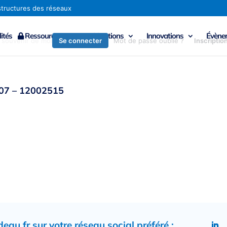
ités
Ressources
Publications
Innovations
Évène
Se connecter
 souvenir de moi
Mot de passe oublié ?
Inscriptio
907 – 12002515
au.fr sur votre réseau social préféré :