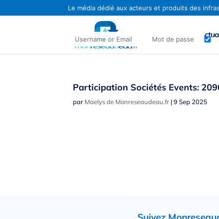
Actual
Se
Identifiant ou adresse e-mail
Mot de passe
Participation Sociétés Events: 20
par
Maelys de Monreseaudeau.fr
|
9 Sep 2025
Suivez Monreseaude