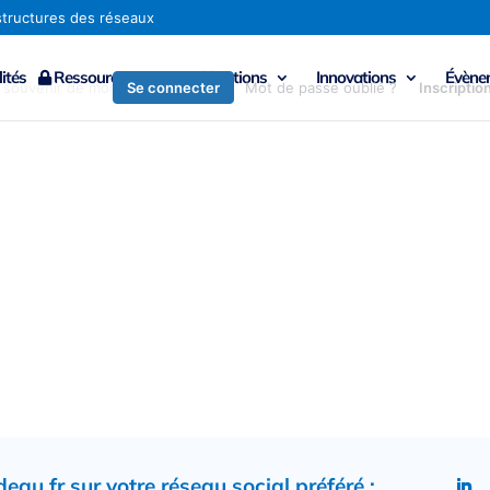
ités
Ressources
Publications
Innovations
Évène
Se connecter
 souvenir de moi
Mot de passe oublié ?
Inscriptio
au.fr sur votre réseau social préféré :