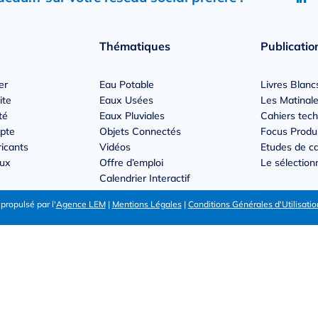
Thématiques
Publicatio
er
Eau Potable
Livres Blanc
ite
Eaux Usées
Les Matinale
té
Eaux Pluviales
Cahiers tec
pte
Objets Connectés
Focus Produ
ricants
Vidéos
Etudes de c
Aux
Offre d’emploi
Le sélectio
Calendrier Interactif
ropulsé par l'
Agence LEM
|
Mentions Légales
|
Conditions Générales d'Utilisatio