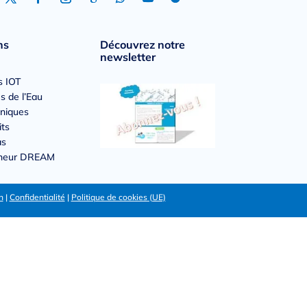
ns
Découvrez notre
newsletter
s IOT
s de l’Eau
hniques
its
as
nneur DREAM
n
|
Confidentialité
|
Politique de cookies (UE)