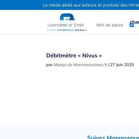
Actual
Se
Identifiant ou adresse e-mail
Mot de passe
Débitmètre « Nivus »
par
Maelys de Monreseaudeau.fr
|
27 Juin 2025
Suivez Monreseaude