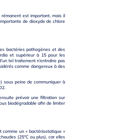
 rémanent est important, mais il
 importante de dioxyde de chlore
des bactéries pathogènes et des
rdia et supérieur à 15 pour les
’un tel traitement n’entraîne pas
onsidérés comme dangereux à des
2+) sous peine de communiquer à
O2.
nsuite prévoir une filtration sur
ous biodégradable afin de limiter
tôt comme un « bactériostatique »
chaudes (25°C ou plus), car elles