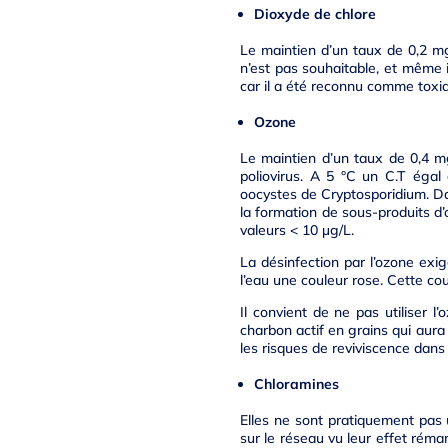
Dioxyde de chlore
Le maintien d’un taux de 0,2 mg
n’est pas souhaitable, et même 
car il a été reconnu comme toxi
Ozone
Le maintien d’un taux de 0,4 m
poliovirus. A 5 °C un C.T égal
oocystes de Cryptosporidium. Dan
la formation de sous-produits 
valeurs < 10 µg/L.
La désinfection par l’ozone ex
l’eau une couleur rose. Cette co
Il convient de ne pas utiliser l
charbon actif en grains qui aura
les risques de reviviscence dans 
Chloramines
Elles ne sont pratiquement pas u
sur le réseau vu leur effet réma