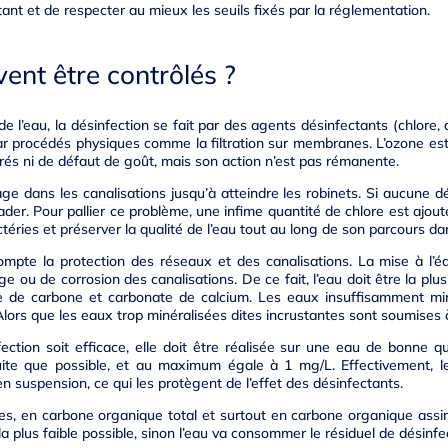
ant et de respecter au mieux les seuils fixés par la réglementation.
ent être contrôlés ?
e l’eau, la désinfection se fait par des agents désinfectants (chlore,
par procédés physiques comme la filtration sur membranes. L’ozone est
rés ni de défaut de goût, mais son action n’est pas rémanente.
ge dans les canalisations jusqu’à atteindre les robinets. Si aucune dés
rader. Pour pallier ce problème, une infime quantité de chlore est ajout
ctéries et préserver la qualité de l’eau tout au long de son parcours da
mpte la protection des réseaux et des canalisations. La mise à l’é
ge ou de corrosion des canalisations. De ce fait, l’eau doit être la plus
e de carbone et carbonate de calcium. Les eaux insuffisamment min
Alors que les eaux trop minéralisées dites incrustantes sont soumises
ction soit efficace, elle doit être réalisée sur une eau de bonne q
uite que possible, et au maximum égale à 1 mg/L. Effectivement, les
n suspension, ce qui les protègent de l’effet des désinfectants.
es, en carbone organique total et surtout en carbone organique assi
a plus faible possible, sinon l’eau va consommer le résiduel de désinfec