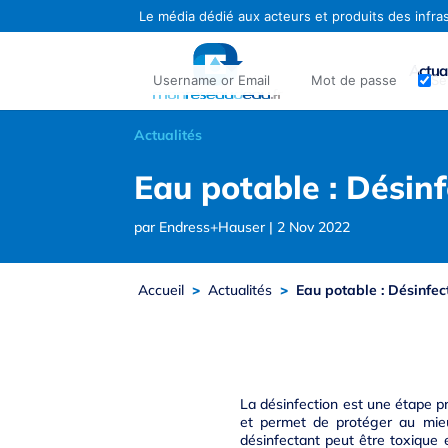
Actual
Se
Identifiant ou adresse e-mail
Mot de passe
Actualités
Eau potable : Désin
par
Endress+Hauser
|
2 Nov 2022
Accueil
>
Actualités
>
Eau potable : Désinfec
La désinfection est une étape pr
et permet de protéger au mie
désinfectant peut être toxique e