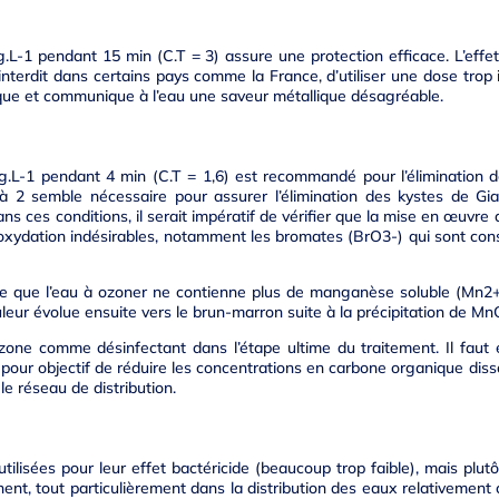
.L-1 pendant 15 min (C.T = 3) assure une protection efficace. L’effet
interdit dans certains pays comme la France, d’utiliser une dose trop
que et communique à l’eau une saveur métallique désagréable.
g.L-1 pendant 4 min (C.T = 1,6) est recommandé pour l’élimination 
 à 2 semble nécessaire pour assurer l’élimination des kystes de Gia
s ces conditions, il serait impératif de vérifier que la mise en œuvre d
d’oxydation indésirables, notamment les bromates (BrO3-) qui sont c
ige que l’eau à ozoner ne contienne plus de manganèse soluble (Mn
uleur évolue ensuite vers le brun-marron suite à la précipitation de Mn
’ozone comme désinfectant dans l’étape ultime du traitement. Il faut e
 pour objectif de réduire les concentrations en carbone organique diss
le réseau de distribution.
tilisées pour leur effet bactéricide (beaucoup trop faible), mais plu
nent, tout particulièrement dans la distribution des eaux relativement 