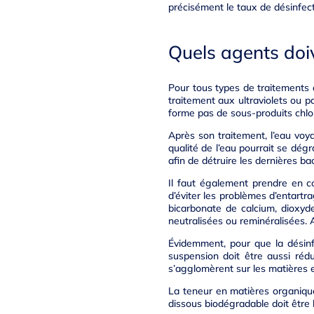
précisément le taux de désinfect
Quels agents doiv
Pour tous types de traitements d
traitement aux ultraviolets ou 
forme pas de sous-produits chlo
Après son traitement, l’eau voya
qualité de l’eau pourrait se dég
afin de détruire les dernières ba
Il faut également prendre en co
d’éviter les problèmes d’entartra
bicarbonate de calcium, dioxyd
neutralisées ou reminéralisées. 
Évidemment, pour que la désinfe
suspension doit être aussi réd
s’agglomèrent sur les matières e
La teneur en matières organiqu
dissous biodégradable doit être l