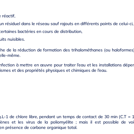
réactif,
’un résiduel dans le réseau sauf rajouts en différents points de celui-ci,
ertaines bactéries en cours de distribution,
its nuisibles.
che de la réduction de formation des trihalométhanes (ou haloformes
n elle-même.
ection à mettre en œuvre pour traiter l’eau et les installations dép
ismes et des propriétés physiques et chimiques de l’eau.
.L-1 de chlore libre, pendant un temps de contact de 30 min (C.T = 1
gènes et les virus de la poliomyélite ; mais il est possible de v
en présence de carbone organique total.