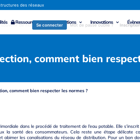
ités
Ressources
Publications
Innovations
Évène
Se connecter
 souvenir de moi
Mot de passe oublié ?
Inscriptio
fection, comment bien respect
tion, comment bien respecter les normes ?
imordiale dans le procédé de traitement de l’eau potable. Elle s’inscr
ux la santé des consommateurs. Cela reste une étape délicate ca
t abimer les canalisations du réseau de distribution. Pour un bon do